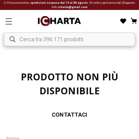
⚠ Chiusura estiva:
spedizioni sospese dal 13 al 24 agosto
. Gli ordini partiranno dal 25 agosto.
Info:
icharta@gmail.com
PRODOTTO NON PIÙ
DISPONIBILE
CONTATTACI
Nome