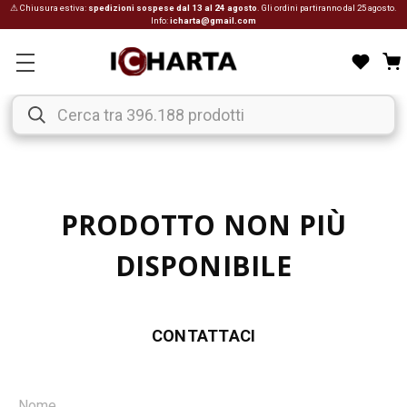
⚠ Chiusura estiva:
spedizioni sospese dal 13 al 24 agosto
. Gli ordini partiranno dal 25 agosto.
Info:
icharta@gmail.com
PRODOTTO NON PIÙ
DISPONIBILE
CONTATTACI
Nome