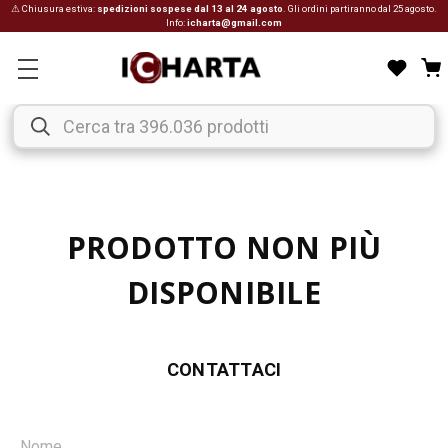
⚠ Chiusura estiva:
spedizioni sospese dal 13 al 24 agosto
. Gli ordini partiranno dal 25 agosto.
Info:
icharta@gmail.com
PRODOTTO NON PIÙ
DISPONIBILE
CONTATTACI
Nome