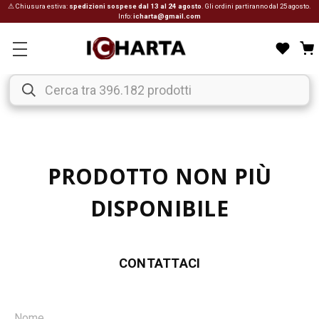
⚠ Chiusura estiva:
spedizioni sospese dal 13 al 24 agosto
. Gli ordini partiranno dal 25 agosto.
Info:
icharta@gmail.com
PRODOTTO NON PIÙ
DISPONIBILE
CONTATTACI
Nome