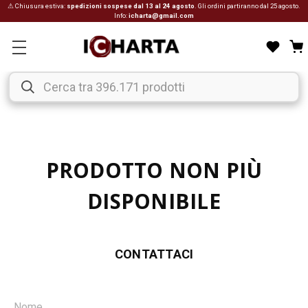
⚠ Chiusura estiva:
spedizioni sospese dal 13 al 24 agosto
. Gli ordini partiranno dal 25 agosto.
Info:
icharta@gmail.com
PRODOTTO NON PIÙ
DISPONIBILE
CONTATTACI
Nome