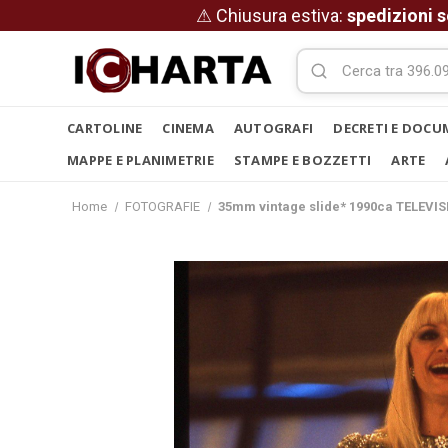
⚠ Chiusura estiva:
spedizioni s
CARTOLINE
CINEMA
AUTOGRAFI
DECRETI E DOCU
MAPPE E PLANIMETRIE
STAMPE E BOZZETTI
ARTE
Home
FOTOGRAFIE
35mm vintage slide* 1990ca TELEVISIO