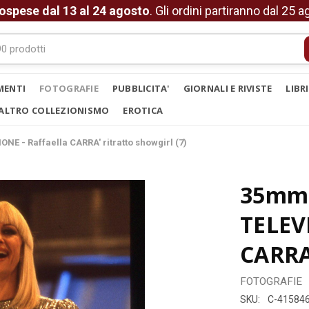
ospese dal 13 al 24 agosto
. Gli ordini partiranno dal 25 
MENTI
FOTOGRAFIE
PUBBLICITA'
GIORNALI E RIVISTE
LIBR
ALTRO COLLEZIONISMO
EROTICA
NE - Raffaella CARRA' ritratto showgirl (7)
35mm 
TELEVI
CARRA'
FOTOGRAFIE
SKU:
C-41584