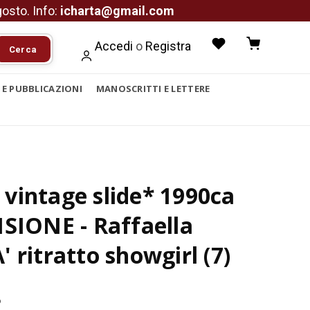
agosto. Info:
icharta@gmail.com
Accedi
o
Registra
Cerca
I E PUBBLICAZIONI
MANOSCRITTI E LETTERE
vintage slide* 1990ca
SIONE - Raffaella
 ritratto showgirl (7)
6