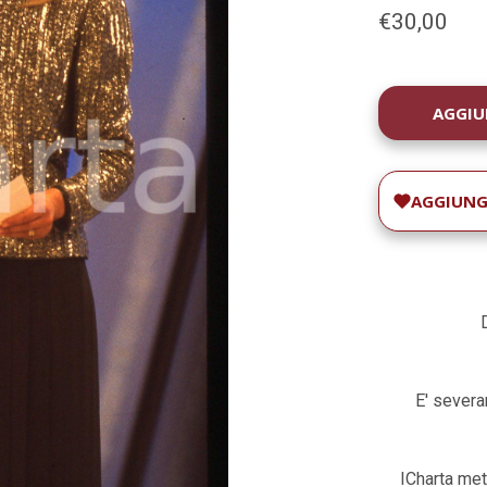
€30,00
DISPONIBILIT
ATTUALE:
AGGIUNGI
E' severam
ICharta met