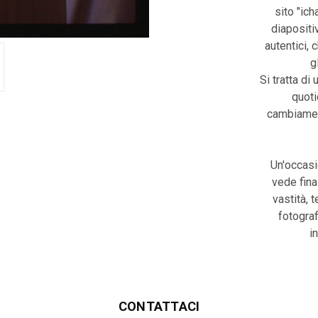
sito "ic
diapositiv
autentici, 
g
Si tratta di 
quoti
cambiament
Un'occasi
vede fina
vastità, 
fotograf
i
CONTATTACI