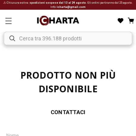
⚠ Chiusura estiva:
spedizioni sospese dal 13 al 24 agosto
. Gli ordini partiranno dal 25 agosto.
Info:
icharta@gmail.com
PRODOTTO NON PIÙ
DISPONIBILE
CONTATTACI
Nome