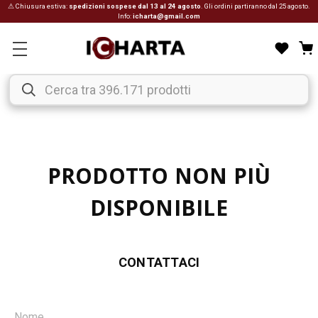
⚠ Chiusura estiva:
spedizioni sospese dal 13 al 24 agosto
. Gli ordini partiranno dal 25 agosto.
Info:
icharta@gmail.com
PRODOTTO NON PIÙ
DISPONIBILE
CONTATTACI
Nome