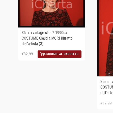
35mm vintage slide* 1990ca
COSTUME Claudia MORI Ritratto
dell'artista (3)
€32,99
AGGIUNGI AL CARRELLO
35mm vi
COSTUME
dell'arti
€32,99