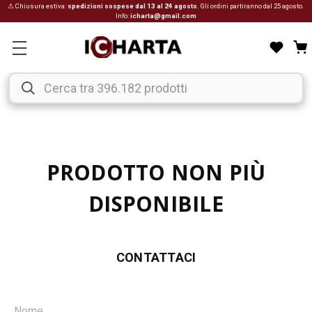
⚠ Chiusura estiva:
spedizioni sospese dal 13 al 24 agosto
. Gli ordini partiranno dal 25 agosto.
Info:
icharta@gmail.com
PRODOTTO NON PIÙ
DISPONIBILE
CONTATTACI
Nome