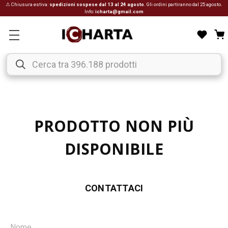
⚠ Chiusura estiva:
spedizioni sospese dal 13 al 24 agosto
. Gli ordini partiranno dal 25 agosto.
Info:
icharta@gmail.com
PRODOTTO NON PIÙ
DISPONIBILE
CONTATTACI
Nome