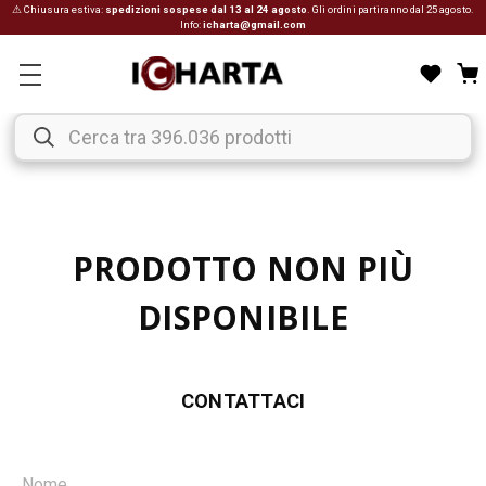
⚠ Chiusura estiva:
spedizioni sospese dal 13 al 24 agosto
. Gli ordini partiranno dal 25 agosto.
Info:
icharta@gmail.com
PRODOTTO NON PIÙ
DISPONIBILE
CONTATTACI
Nome