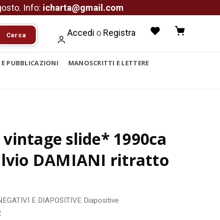
agosto. Info:
icharta@gmail.com
Accedi
o
Registra
Cerca
I E PUBBLICAZIONI
MANOSCRITTI E LETTERE
vintage slide* 1990ca
lvio DAMIANI ritratto
NEGATIVI E DIAPOSITIVE
Diapositive
2