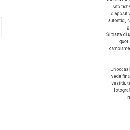
sito "ic
diapositiv
autentici, 
g
Si tratta di 
quoti
cambiament
Un'occasi
vede fina
vastità, 
fotograf
i