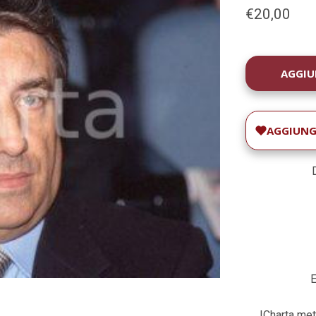
€20,00
DISPONIBILIT
ATTUALE:
AGGIUNGI
E
ICharta met