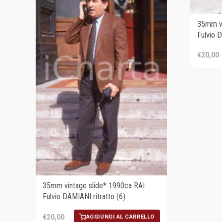
35mm vi
Fulvio D
€20,00
35mm vintage slide* 1990ca RAI
Fulvio DAMIANI ritratto (6)
€20,00
AGGIUNGI AL CARRELLO