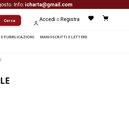
agosto. Info:
icharta@gmail.com
Accedi
o
Registra
Cerca
I E PUBBLICAZIONI
MANOSCRITTI E LETTERE
)
LE