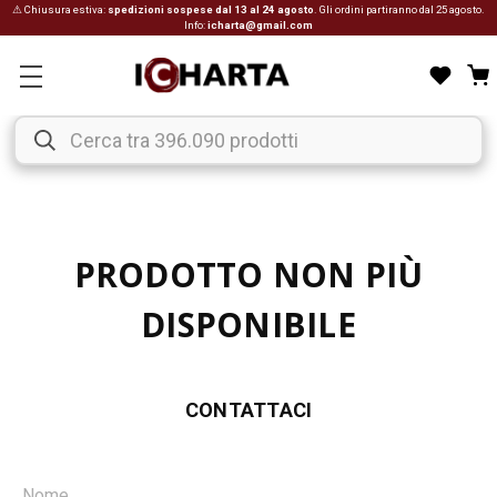
⚠ Chiusura estiva:
spedizioni sospese dal 13 al 24 agosto
. Gli ordini partiranno dal 25 agosto.
Info:
icharta@gmail.com
PRODOTTO NON PIÙ
DISPONIBILE
CONTATTACI
Nome