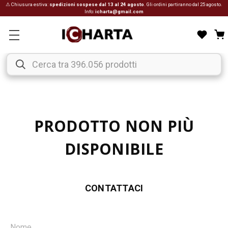
⚠ Chiusura estiva:
spedizioni sospese dal 13 al 24 agosto
. Gli ordini partiranno dal 25 agosto.
Info:
icharta@gmail.com
PRODOTTO NON PIÙ
DISPONIBILE
CONTATTACI
Nome