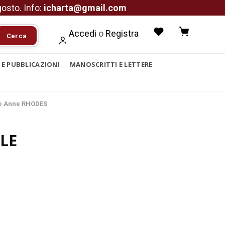
agosto. Info:
icharta@gmail.com
Accedi
o
Registra
Cerca
I E PUBBLICAZIONI
MANOSCRITTI E LETTERE
ie Anne RHODES
LE