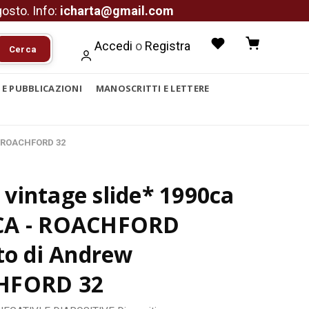
agosto. Info:
icharta@gmail.com
Accedi
o
Registra
Cerca
I E PUBBLICAZIONI
MANOSCRITTI E LETTERE
w ROACHFORD 32
vintage slide* 1990ca
CA - ROACHFORD
to di Andrew
HFORD 32