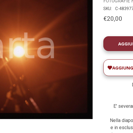
FOTOGRAFIE
SKU:
C-48397
€20,00
DISPONIBILIT
ATTUALE:
AGGIUNGI
D
E' severam
Nella diapo
e in esclus