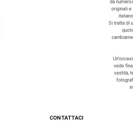
da numerose
originali e
italian
Si tratta di 
quoti
cambiament
Un'occasi
vede fina
vastità, 
fotograf
i
CONTATTACI