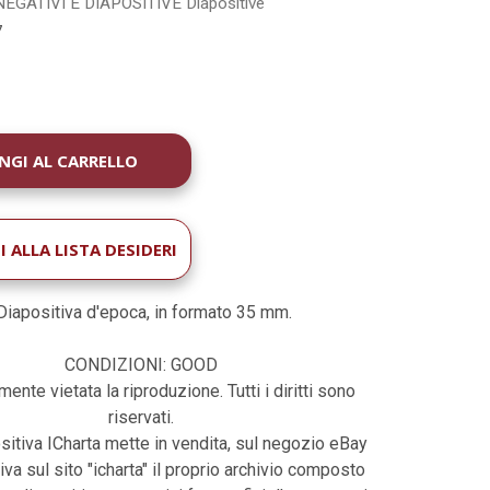
NEGATIVI E DIAPOSITIVE
Diapositive
7
À
 ALLA LISTA DESIDERI
iapositiva d'epoca, in formato 35 mm.
CONDIZIONI: GOOD
ente vietata la riproduzione. Tutti i diritti sono
riservati.
sitiva ICharta mette in vendita, sul negozio eBay
iva sul sito "icharta" il proprio archivio composto