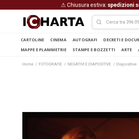
⚠ Chiusura estiva:
spedizioni s
CARTOLINE
CINEMA
AUTOGRAFI
DECRETI E DOCU
MAPPE E PLANIMETRIE
STAMPE E BOZZETTI
ARTE
Home
FOTOGRAFIE
NEGATIVI E DIAPOSITIVE
Diapositive