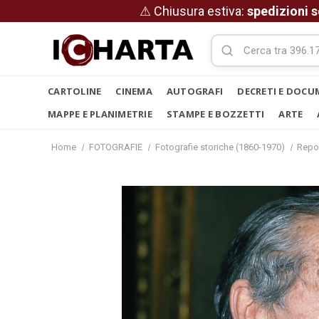
⚠ Chiusura estiva:
spedizioni s
CARTOLINE
CINEMA
AUTOGRAFI
DECRETI E DOCU
MAPPE E PLANIMETRIE
STAMPE E BOZZETTI
ARTE
Home
FOTOGRAFIE
Fotografie storiche (1860-1970)
Repo