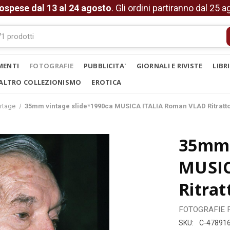
ospese dal 13 al 24 agosto
. Gli ordini partiranno dal 25 
MENTI
FOTOGRAFIE
PUBBLICITA'
GIORNALI E RIVISTE
LIBR
ALTRO COLLEZIONISMO
EROTICA
rtage
35mm vintage slide*1990ca MUSICA ITALIA Roman VLAD Ritratto
35mm 
MUSIC
Ritrat
FOTOGRAFIE
SKU:
C-47891