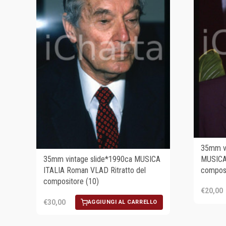
35mm vi
MUSICA
35mm vintage slide*1990ca MUSICA
composi
ITALIA Roman VLAD Ritratto del
compositore (10)
€20,00
€30,00
AGGIUNGI AL CARRELLO