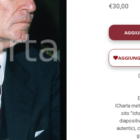
€30,00
DISPONIBILIT
ATTUALE:
AGGIUNGI
E
ICharta met
sito "ic
diapositiv
autentici, 
g