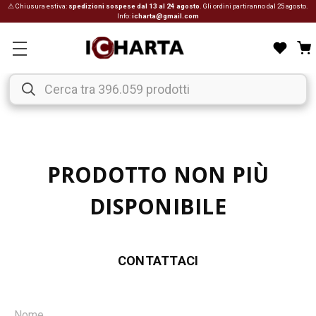
⚠ Chiusura estiva:
spedizioni sospese dal 13 al 24 agosto
. Gli ordini partiranno dal 25 agosto.
Info:
icharta@gmail.com
PRODOTTO NON PIÙ
DISPONIBILE
CONTATTACI
Nome