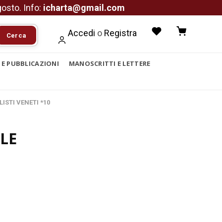
agosto. Info:
icharta@gmail.com
Accedi
o
Registra
Cerca
I E PUBBLICAZIONI
MANOSCRITTI E LETTERE
LISTI VENETI *10
LE