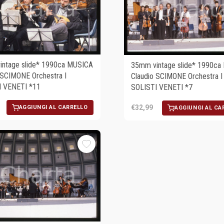
ntage slide* 1990ca MUSICA
35mm vintage slide* 1990ca
 SCIMONE Orchestra I
Claudio SCIMONE Orchestra I
I VENETI *11
SOLISTI VENETI *7
€32,99
AGGIUNGI AL CARRELLO
AGGIUNGI AL CA