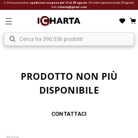
⚠ Chiusura estiva:
spedizioni sospese dal 13 al 24 agosto
. Gli ordini partiranno dal 25 agosto.
Info:
icharta@gmail.com
PRODOTTO NON PIÙ
DISPONIBILE
CONTATTACI
Nome