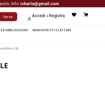
agosto. Info:
icharta@gmail.com
Accedi
o
Registra
Cerca
I E PUBBLICAZIONI
MANOSCRITTI E LETTERE
renditore (8)
LE