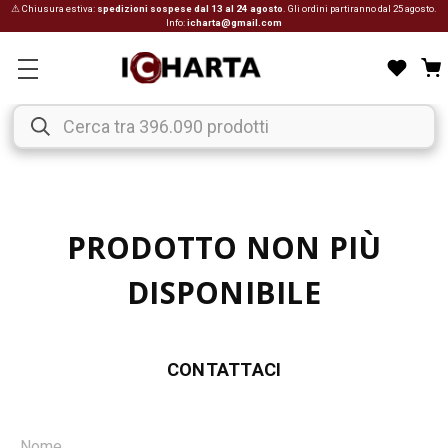
⚠ Chiusura estiva:
spedizioni sospese dal 13 al 24 agosto
. Gli ordini partiranno dal 25 agosto.
Info:
icharta@gmail.com
PRODOTTO NON PIÙ
DISPONIBILE
CONTATTACI
Nome