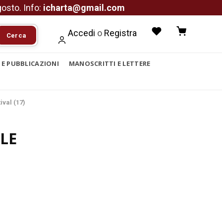
agosto. Info:
icharta@gmail.com
Accedi
o
Registra
Cerca
I E PUBBLICAZIONI
MANOSCRITTI E LETTERE
ival (17)
LE