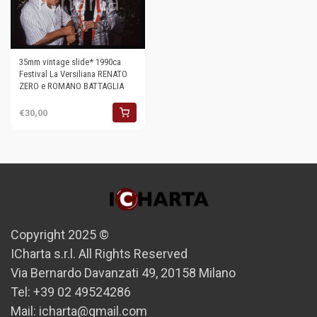
35mm vintage slide* 1990ca
Festival La Versiliana RENATO
ZERO e ROMANO BATTAGLIA
€30,00
Copyright 2025 ©
ICharta s.r.l. All Rights Reserved
Via Bernardo Davanzati 49, 20158 Milano
Tel: +39 02 49524286
Mail: icharta@gmail.com