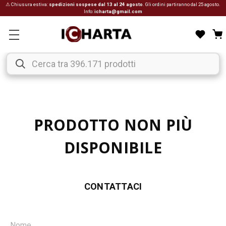
⚠ Chiusura estiva:
spedizioni sospese dal 13 al 24 agosto
. Gli ordini partiranno dal 25 agosto.
Info:
icharta@gmail.com
PRODOTTO NON PIÙ
DISPONIBILE
CONTATTACI
Nome