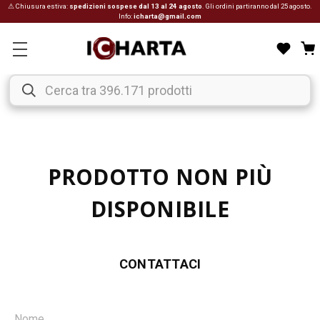
⚠ Chiusura estiva:
spedizioni sospese dal 13 al 24 agosto
. Gli ordini partiranno dal 25 agosto.
Info:
icharta@gmail.com
PRODOTTO NON PIÙ
DISPONIBILE
CONTATTACI
Nome