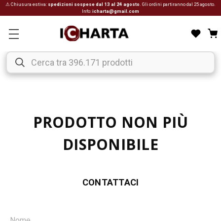
⚠ Chiusura estiva:
spedizioni sospese dal 13 al 24 agosto
. Gli ordini partiranno dal 25 agosto.
Info:
icharta@gmail.com
PRODOTTO NON PIÙ
DISPONIBILE
CONTATTACI
Nome