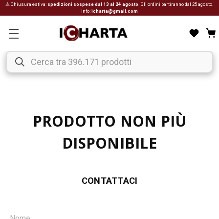
⚠ Chiusura estiva:
spedizioni sospese dal 13 al 24 agosto
. Gli ordini partiranno dal 25 agosto.
Info:
icharta@gmail.com
PRODOTTO NON PIÙ
DISPONIBILE
CONTATTACI
Nome