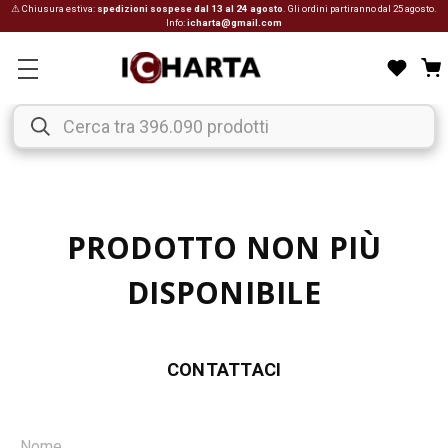
⚠ Chiusura estiva:
spedizioni sospese dal 13 al 24 agosto
. Gli ordini partiranno dal 25 agosto.
Info:
icharta@gmail.com
PRODOTTO NON PIÙ
DISPONIBILE
CONTATTACI
Nome