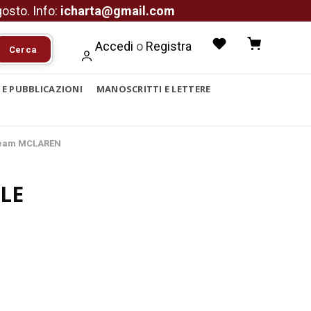
agosto. Info:
icharta@gmail.com
Accedi
o
Registra
Cerca
I E PUBBLICAZIONI
MANOSCRITTI E LETTERE
 team MCLAREN
LE