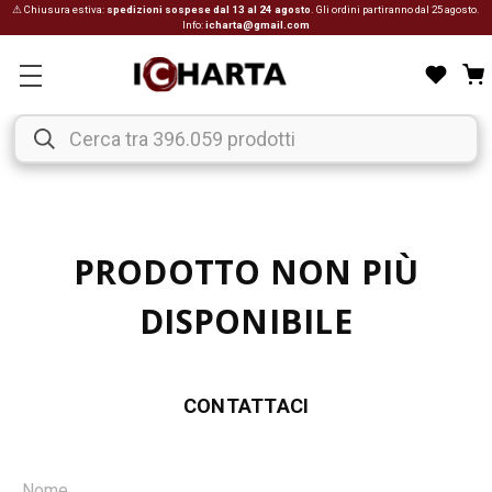
⚠ Chiusura estiva:
spedizioni sospese dal 13 al 24 agosto
. Gli ordini partiranno dal 25 agosto.
Info:
icharta@gmail.com
PRODOTTO NON PIÙ
DISPONIBILE
CONTATTACI
Nome