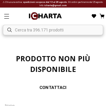
⚠ Chiusura estiva:
spedizioni sospese dal 13 al 24 agosto
. Gli ordini partiranno dal 25 agosto.
Info:
icharta@gmail.com
PRODOTTO NON PIÙ
DISPONIBILE
CONTATTACI
Nome