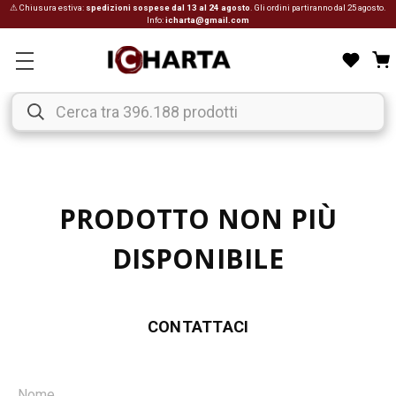
⚠ Chiusura estiva:
spedizioni sospese dal 13 al 24 agosto
. Gli ordini partiranno dal 25 agosto.
Info:
icharta@gmail.com
PRODOTTO NON PIÙ
DISPONIBILE
CONTATTACI
Nome