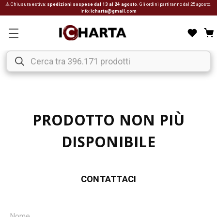
⚠ Chiusura estiva:
spedizioni sospese dal 13 al 24 agosto
. Gli ordini partiranno dal 25 agosto.
Info:
icharta@gmail.com
PRODOTTO NON PIÙ
DISPONIBILE
CONTATTACI
Nome