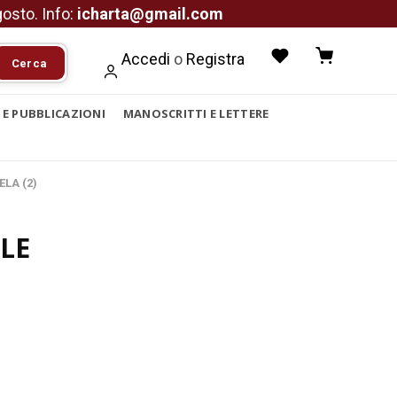
agosto. Info:
icharta@gmail.com
Accedi
o
Registra
Cerca
I E PUBBLICAZIONI
MANOSCRITTI E LETTERE
ELA (2)
LE