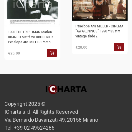
Penelope Ann MILLER - CINEMA
"AWAKENINGS" 1990 * 35 mm
1990 THE FRESHMAN Marlon
vintage slide 2
BRANDO Matthew BRODERICK
Penelope Ann MILLER Photo
€20,00
€25,00
Copyright 2025 ©
ICharta s.r.l. All Rights Reserved
Via Bernardo Davanzati 49, 20158 Milano
Tel: +39 02 49524286