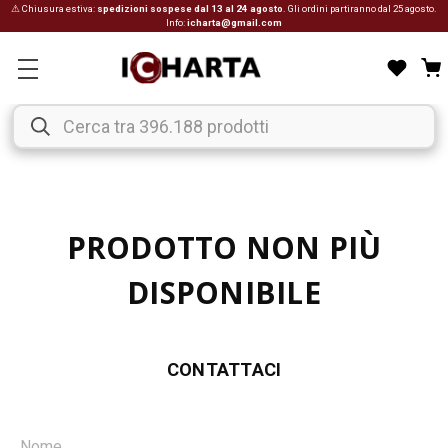
⚠ Chiusura estiva:
spedizioni sospese dal 13 al 24 agosto
. Gli ordini partiranno dal 25 agosto.
Info:
icharta@gmail.com
PRODOTTO NON PIÙ
DISPONIBILE
CONTATTACI
Nome