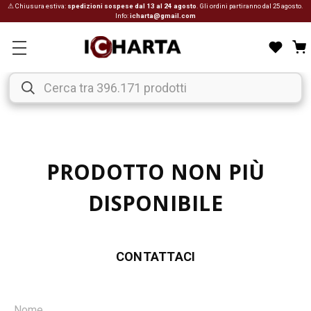
⚠ Chiusura estiva:
spedizioni sospese dal 13 al 24 agosto
. Gli ordini partiranno dal 25 agosto.
Info:
icharta@gmail.com
PRODOTTO NON PIÙ
DISPONIBILE
CONTATTACI
Nome