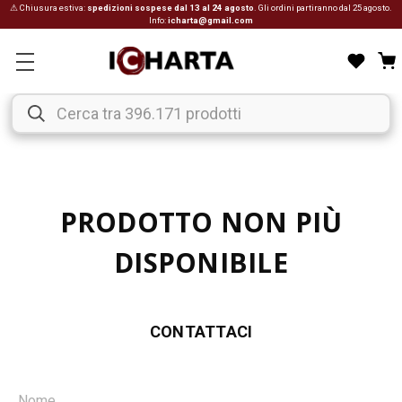
⚠ Chiusura estiva:
spedizioni sospese dal 13 al 24 agosto
. Gli ordini partiranno dal 25 agosto.
Info:
icharta@gmail.com
PRODOTTO NON PIÙ
DISPONIBILE
CONTATTACI
Nome