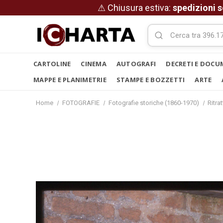
⚠ Chiusura estiva:
spedizioni s
CARTOLINE
CINEMA
AUTOGRAFI
DECRETI E DOCU
MAPPE E PLANIMETRIE
STAMPE E BOZZETTI
ARTE
Home
FOTOGRAFIE
Fotografie storiche (1860-1970)
Ritrat