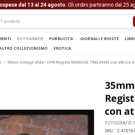
ospese dal 13 al 24 agosto
. Gli ordini partiranno dal 25 
MENTI
FOTOGRAFIE
PUBBLICITA'
GIORNALI E RIVISTE
LIBR
ALTRO COLLEZIONISMO
EROTICA
ti
35mm vintage slide* 1990 Regista MARIUSZ TRELINSKI con attrice
35mm 
Regis
con a
FOTOGRAFIE
SKU:
C-41016