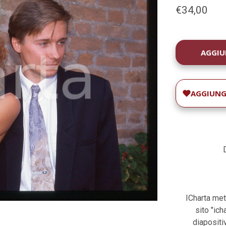
€34,00
DISPONIBILIT
ATTUALE:
AGGIUNGI
ICharta met
sito "ic
diapositiv