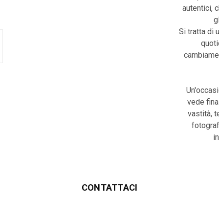
autentici, 
g
Si tratta di 
quoti
cambiament
Un'occasi
vede fina
vastità, 
fotograf
i
CONTATTACI