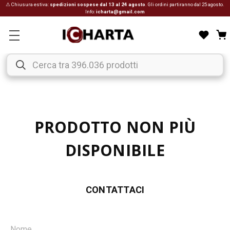
⚠ Chiusura estiva:
spedizioni sospese dal 13 al 24 agosto
. Gli ordini partiranno dal 25 agosto.
Info:
icharta@gmail.com
PRODOTTO NON PIÙ
DISPONIBILE
CONTATTACI
Nome