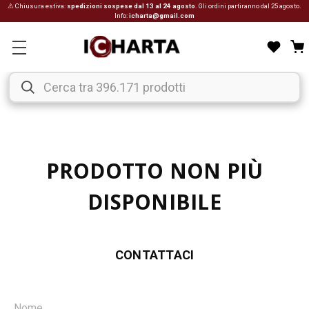
⚠ Chiusura estiva:
spedizioni sospese dal 13 al 24 agosto
. Gli ordini partiranno dal 25 agosto.
Info:
icharta@gmail.com
PRODOTTO NON PIÙ
DISPONIBILE
CONTATTACI
Nome