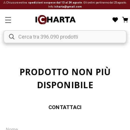
⚠ Chiusura estiva:
spedizioni sospese dal 13 al 24 agosto
. Gli ordini partiranno dal 25 agosto.
Info:
icharta@gmail.com
PRODOTTO NON PIÙ
DISPONIBILE
CONTATTACI
Nome