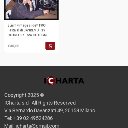
35mm vintage slide* 1990
Festival di SANREMO Ray
CHARLES e Toto CUTUGNO
€40,00
Copyright 2025 ©
ICharta s.r.l. All Rights Reserved
Via Bernardo Davanzati 49, 20158 Milano
Tel: +39 02 49524286
Mail: icharta@gmail.com