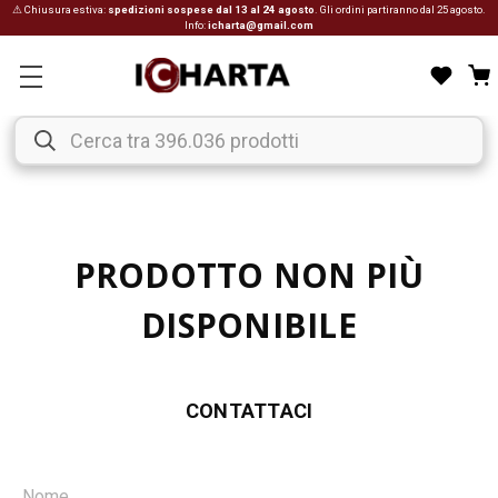
⚠ Chiusura estiva:
spedizioni sospese dal 13 al 24 agosto
. Gli ordini partiranno dal 25 agosto.
Info:
icharta@gmail.com
PRODOTTO NON PIÙ
DISPONIBILE
CONTATTACI
Nome