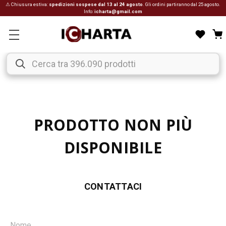
⚠ Chiusura estiva:
spedizioni sospese dal 13 al 24 agosto
. Gli ordini partiranno dal 25 agosto.
Info:
icharta@gmail.com
PRODOTTO NON PIÙ
DISPONIBILE
CONTATTACI
Nome