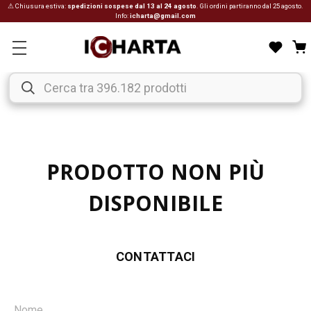
⚠ Chiusura estiva:
spedizioni sospese dal 13 al 24 agosto
. Gli ordini partiranno dal 25 agosto.
Info:
icharta@gmail.com
PRODOTTO NON PIÙ
DISPONIBILE
CONTATTACI
Nome