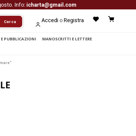
agosto. Info:
icharta@gmail.com
Accedi
o
Registra
Cerca
I E PUBBLICAZIONI
MANOSCRITTI E LETTERE
 mare"
LE