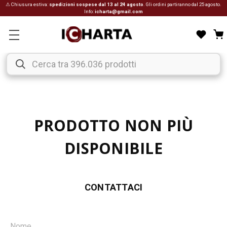
⚠ Chiusura estiva:
spedizioni sospese dal 13 al 24 agosto
. Gli ordini partiranno dal 25 agosto.
Info:
icharta@gmail.com
PRODOTTO NON PIÙ
DISPONIBILE
CONTATTACI
Nome