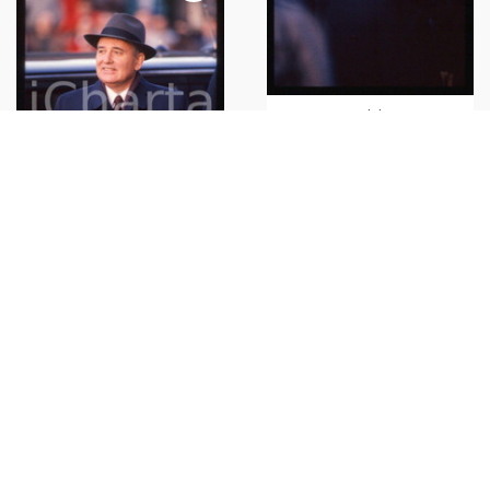
35mm vintage slide* 1989
MILANO Michail GORBACHEV -
Arrivo in auto (3)
€40,00
35mm vintage slide* 1989
MILANO Michail GORBACHEV -
Arrivo in auto (9)
€40,00