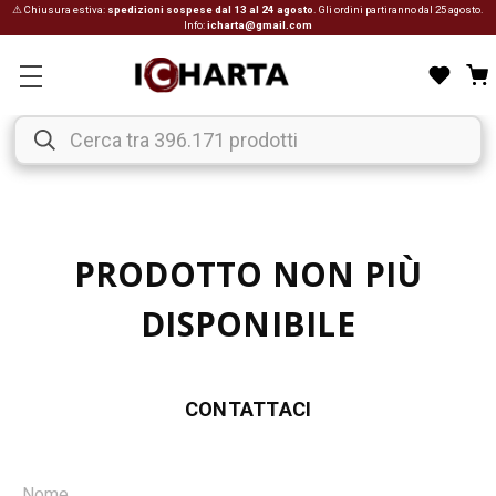
⚠ Chiusura estiva:
spedizioni sospese dal 13 al 24 agosto
. Gli ordini partiranno dal 25 agosto.
Info:
icharta@gmail.com
PRODOTTO NON PIÙ
DISPONIBILE
CONTATTACI
Nome